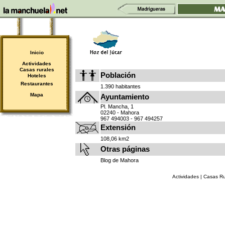
Inicio
Actividades
Casas rurales
Población
Hoteles
Restaurantes
1.390 habitantes
Mapa
Ayuntamiento
Pl. Mancha, 1
02240 - Mahora
967 494003 - 967 494257
Extensión
108,06 km2
Otras páginas
Blog de Mahora
Actividades
|
Casas Ru