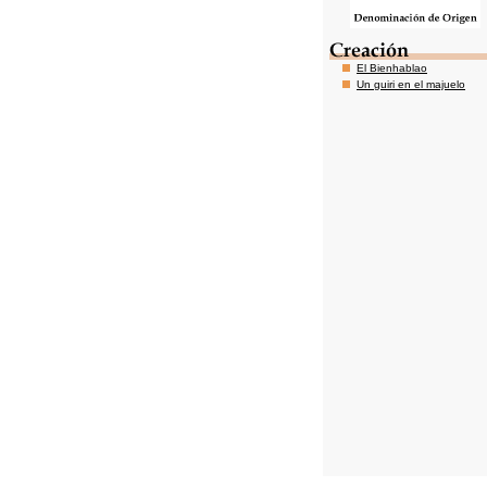
El Bienhablao
Un guiri en el majuelo