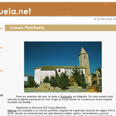
eza
Para los amantes del arte, la visita a
Golosalvo
es obligada. En este pueblo está
ubicada la iglesia parroquial de San Jorge (s.XVIII) donde se conserva la única estatua
ecuestre de Salzillo.
Siguiendo la Nacional 322 hacia Albacete,
Mahora
nos traslada a un mundo pretérito cargado de esplendor durante los siglos XVII y
XVIII, donde se entremezclan los más diversos estilos: gótico, renacimiento y rococó.