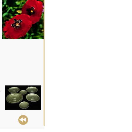
l
e
Casas rurales en Alcala del Jucar