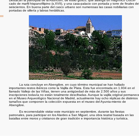
Destacan la parroquia de la Asunción, de estilo gótico, que alberga un magnífico Crucifi-
cado de marfil hispanofilipino (s.XVII), y una casa-palacio con portada y torre de finales de
seiscientos. En buena parte del casco urbano son numerosas las casas nobiliarias con
portadas de sillería y labras heráldicas.
La ruta concluye en Abengibre, en cuyo término municipal se han hallado
importantes restos ibéricos como la Vajilla de Plata. Esta fue encontrada en 1.934 en el
llamado Vallejo de las Viñas, tienen una antigüedad de más de 2.500 años y sus
inscripciones todavía no están totalmente descifradas. Aunque la vajilla original permanec
en el Museo Arqueológico Nacional de Madrid, actualmente hay ocho réplicas de distintos
tamaños que componen la colección expuesta en el museo del Ayunta-miento de
Abengibre.
Es recomendable visitar este municipio en septiembre, durante las fiestas
patronales, para participar en los Alardes a San Miguel, una obra teatral basada en las
batallas entre moros y cristianos de gran tradición e importancia histórica y turística.